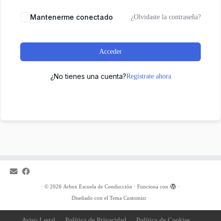
Mantenerme conectado
¿Olvidaste la contraseña?
Acceder
¿No tienes una cuenta?
Regístrate ahora
·
© 2026
Arbex Escuela de Conducción
·
Funciona con
·
Diseñado con el
Tema Customizr
·
Aviso Legal
Política de Privacidad
Política de Cookies