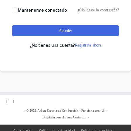
Mantenerme conectado
¿Olvidaste la contraseña?
Acceder
¿No tienes una cuenta?
Regístrate ahora
·
© 2026
Arbex Escuela de Conducción
·
Funciona con
·
Diseñado con el
Tema Customizr
·
Aviso Legal
Política de Privacidad
Política de Cookies