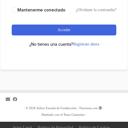
Mantenerme conectado
¿Olvidaste la contraseña?
Acceder
¿No tienes una cuenta?
Regístrate ahora
·
© 2026
Arbex Escuela de Conducción
·
Funciona con
·
Diseñado con el
Tema Customizr
·
Aviso Legal
Política de Privacidad
Política de Cookies